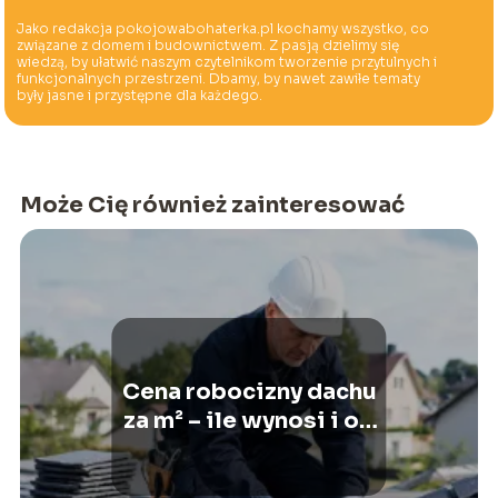
Jako redakcja pokojowabohaterka.pl kochamy wszystko, co
związane z domem i budownictwem. Z pasją dzielimy się
wiedzą, by ułatwić naszym czytelnikom tworzenie przytulnych i
funkcjonalnych przestrzeni. Dbamy, by nawet zawiłe tematy
były jasne i przystępne dla każdego.
Może Cię również zainteresować
Cena robocizny dachu
za m² – ile wynosi i od
czego zależy?